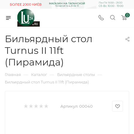
0
Бильярдный стол
Turnus II 11ft
(Пирамида)
—
—
—
Главная
Каталог
Бильярдные столы
Бильярдный стол Turnus II 11ft (Пирамида)
Артикул:
00040