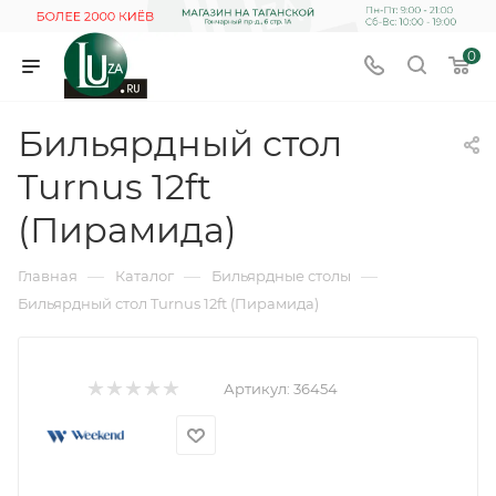
0
Бильярдный стол
Turnus 12ft
(Пирамида)
—
—
—
Главная
Каталог
Бильярдные столы
Бильярдный стол Turnus 12ft (Пирамида)
Артикул:
36454