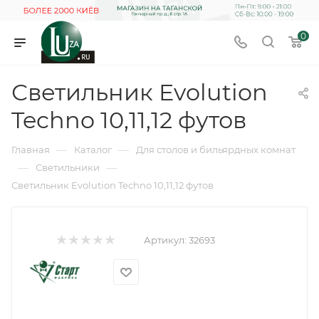
0
Светильник Evolution
Techno 10,11,12 футов
—
—
Главная
Каталог
Для столов и бильярдных комнат
—
—
Светильники
Светильник Evolution Techno 10,11,12 футов
Артикул:
32693