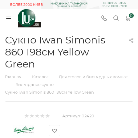
0
Сукно Iwan Simonis
860 198см Yellow
Green
—
—
Главная
Каталог
Для столов и бильярдных комнат
—
—
Бильярдное сукно
Сукно Iwan Simonis 860 198см Yellow Green
Артикул:
02420