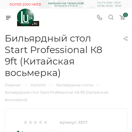
0
Бильярдный стол
Start Professional К8
9ft (Китайская
восьмерка)
—
—
—
Главная
Каталог
Бильярдные столы
Бильярдный стол Start Professional К8 9ft (Китайская
восьмерка)
Артикул:
33117