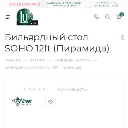
0
Бильярдный стол
SOHO 12ft (Пирамида)
—
—
—
Главная
Каталог
Бильярдные столы
Бильярдный стол SOHO 12ft (Пирамида)
Артикул:
33075