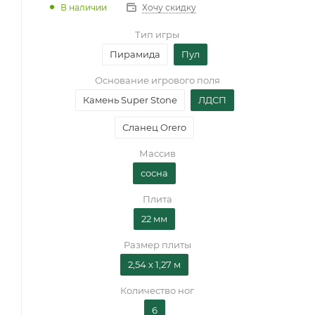
В наличии
Хочу скидку
Тип игры
Пирамида
Пул
Основание игрового поля
Камень Super Stone
ЛДСП
Сланец Orero
Массив
сосна
Плита
22 мм
Размер плиты
2,54 х 1,27 м
Количество ног
6