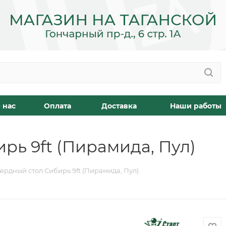
 нас
Оплата
Доставка
Наши работы
рь 9ft (Пирамида, Пул)
ярдный стол Сибирь 9ft (Пирамида, Пул)