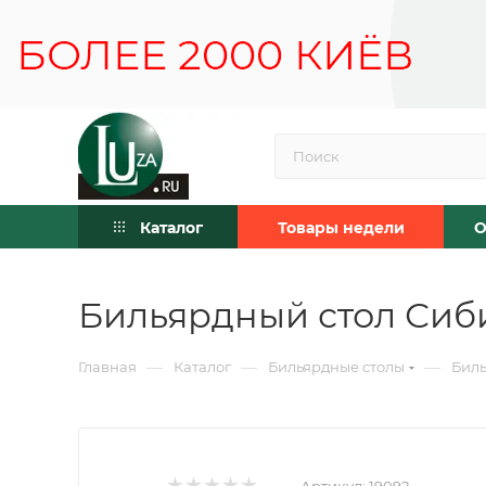
Каталог
Товары недели
О
Бильярдный стол Сиби
—
—
—
Главная
Каталог
Бильярдные столы
Биль
Артикул:
19092