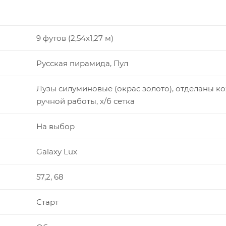
9 футов (2,54x1,27 м)
Русская пирамида, Пул
Лузы силуминовые (окрас золото), отделаны к
ручной работы, х/б сетка
На выбор
Galaxy Lux
57,2, 68
Старт