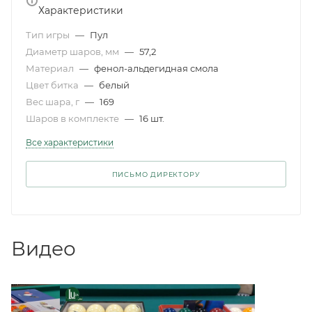
Характеристики
Тип игры
—
Пул
Диаметр шаров, мм
—
57,2
Материал
—
фенол-альдегидная смола
Цвет битка
—
белый
Вес шара, г
—
169
Шаров в комплекте
—
16 шт.
Все характеристики
ПИСЬМО ДИРЕКТОРУ
Видео