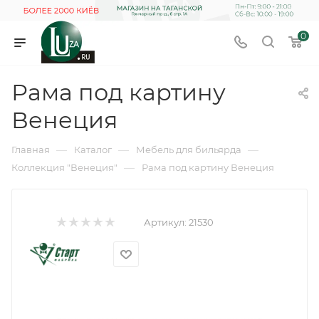
0
Рама под картину
Венеция
—
—
—
Главная
Каталог
Мебель для бильярда
—
Коллекция "Венеция"
Рама под картину Венеция
Артикул:
21530