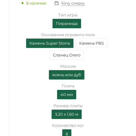
В наличии
Хочу скидку
Тип игры
Пирамида
Основание игрового поля
Камень Super Stone
Камень PBS
Сланец Orero
Массив
ясень или дуб
Плита
40 мм
Размер плиты
3,20 х 1,60 м
Количество ног
8