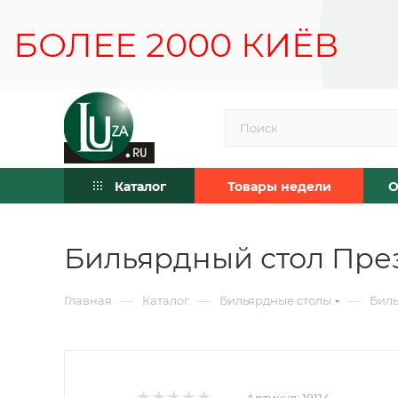
Каталог
Товары недели
О
Бильярдный стол През
—
—
—
Главная
Каталог
Бильярдные столы
Биль
Артикул:
19114