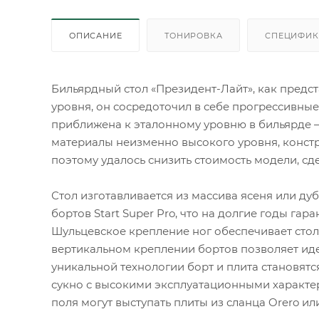
ОПИСАНИЕ
ТОНИРОВКА
СПЕЦИФИК
Бильярдный стол «Президент-Лайт», как предст
уровня, он сосредоточил в себе прогрессивны
приближена к эталонному уровню в бильярде 
материалы неизменно высокого уровня, констр
поэтому удалось снизить стоимость модели, с
Стол изготавливается из массива ясеня или д
бортов Start Super Pro, что на долгие годы гар
Шульцевское крепление ног обеспечивает стол
вертикальном креплении бортов позволяет иде
уникальной технологии борт и плита становят
сукно с высокими эксплуатационными характер
поля могут выступать плиты из сланца Orero 