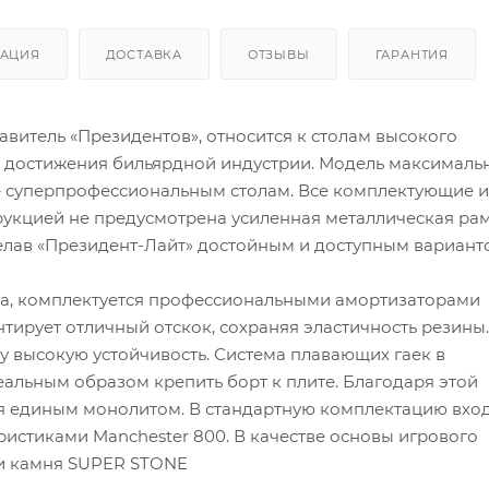
АЦИЯ
ДОСТАВКА
ОТЗЫВЫ
ГАРАНТИЯ
авитель «Президентов», относится к столам высокого
е достижения бильярдной индустрии. Модель максималь
– суперпрофессиональным столам. Все комплектующие и
укцией не предусмотрена усиленная металлическая рам
делав «Президент-Лайт» достойным и доступным вариант
уба, комплектуется профессиональными амортизаторами
антирует отличный отскок, сохраняя эластичность резины.
у высокую устойчивость. Система плавающих гаек в
альным образом крепить борт к плите. Благодаря этой
ся единым монолитом. В стандартную комплектацию вхо
истиками Manchester 800. В качестве основы игрового
или камня SUPER STONE