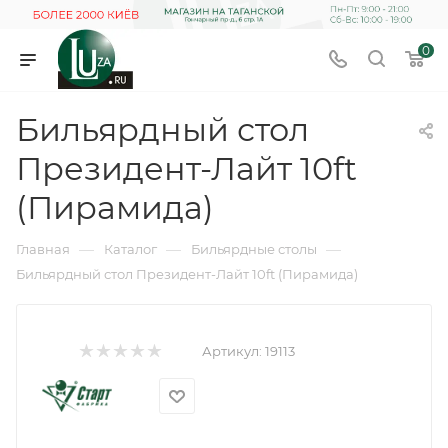
0
Бильярдный стол
Президент-Лайт 10ft
(Пирамида)
—
—
—
Главная
Каталог
Бильярдные столы
Бильярдный стол Президент-Лайт 10ft (Пирамида)
Артикул:
19113