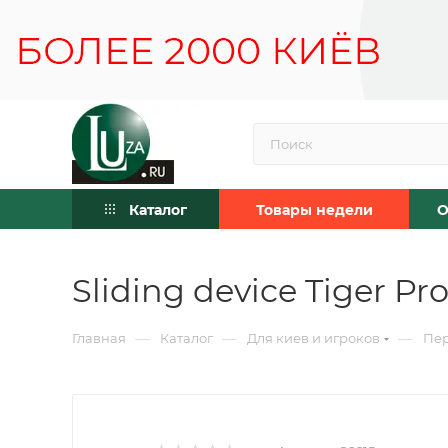
Каталог
Товары недели
О
Sliding device Tiger Pr
—
—
—
Главная
Каталог
Для киев и игроков
Пе