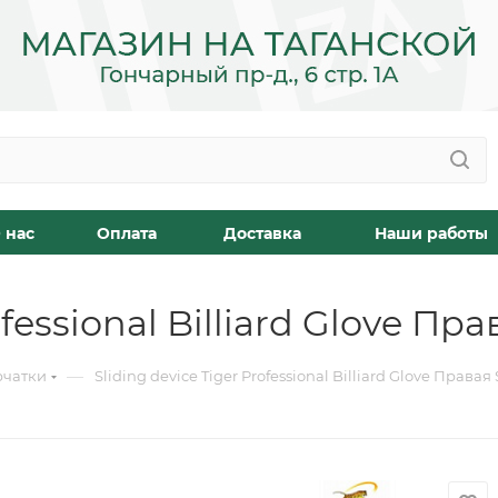
 нас
Оплата
Доставка
Наши работы
ofessional Billiard Glove Пр
—
рчатки
Sliding device Tiger Professional Billiard Glove Правая