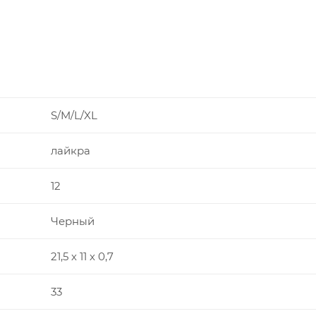
S/M/L/XL
лайкра
12
Черный
21,5 х 11 х 0,7
33