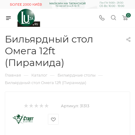
0
Бильярдный стол
Омега 12ft
(Пирамида)
—
—
—
Главная
Каталог
Бильярдные столы
Бильярдный стол Омега 12ft (Пирамида)
Артикул:
31313