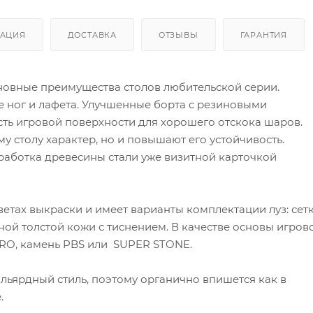
АЦИЯ
ДОСТАВКА
ОТЗЫВЫ
ГАРАНТИЯ
новные преимущества столов любительской серии.
 ног и лафета. Улучшенные борта с резиновыми
ть игровой поверхности для хорошего отскока шаров.
 столу характер, но и повышают его устойчивость.
работка древесины стали уже визитной карточкой
ветах выкраски и имеет варианты комплектации луз: сет
ной толстой кожи с тиснением. В качестве основы игров
ERO, камень PBS или SUPER STONE.
льярдный стиль, поэтому органично впишется как в
.