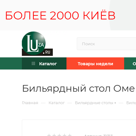
Каталог
Товары недели
О
Бильярдный стол Омег
—
—
—
Главная
Каталог
Бильярдные столы
Биль
Артикул:
31313