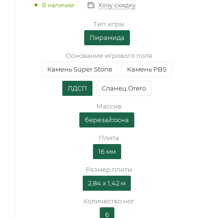
В наличии
Хочу скидку
Тип игры
Пирамида
Основание игрового поля
Камень Super Stone
Камень PBS
ЛДСП
Сланец Orero
Массив
береза/сосна
Плита
16 мм
Размер плиты
2,84 х 1,42 м
Количество ног
6