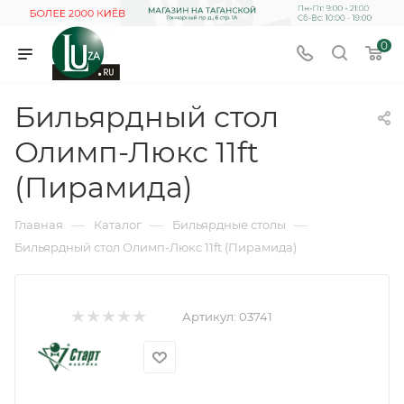
0
Бильярдный стол
Олимп-Люкс 11ft
(Пирамида)
—
—
—
Главная
Каталог
Бильярдные столы
Бильярдный стол Олимп-Люкс 11ft (Пирамида)
Артикул:
03741