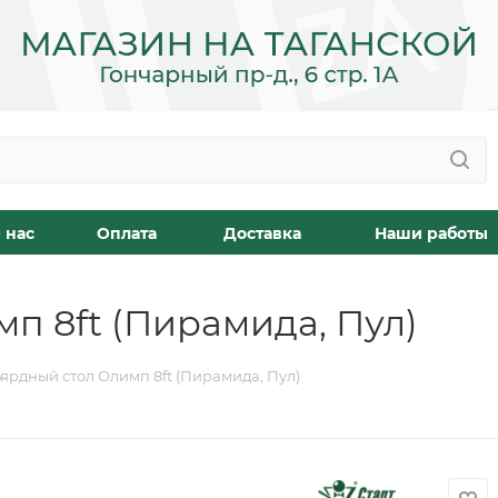
 нас
Оплата
Доставка
Наши работы
п 8ft (Пирамида, Пул)
ярдный стол Олимп 8ft (Пирамида, Пул)