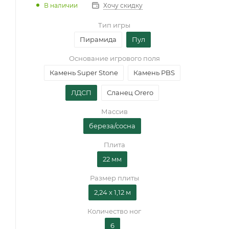
В наличии
Хочу скидку
Тип игры
Пирамида
Пул
Основание игрового поля
Камень Super Stone
Камень PBS
ЛДСП
Сланец Orero
Массив
береза/сосна
Плита
22 мм
Размер плиты
2,24 х 1,12 м
Количество ног
6