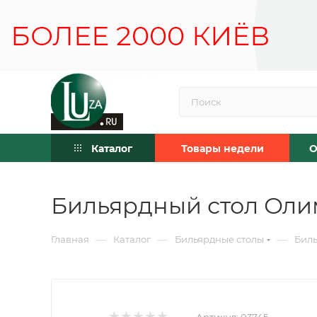
Каталог
Товары недели
О
Бильярдный стол Олим
—
—
—
Главная
Каталог
Бильярдные столы
Биль
Артикул:
03745