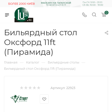
0
Бильярдный стол
Оксфорд 11ft
(Пирамида)
—
—
—
Главная
Каталог
Бильярдные столы
Бильярдный стол Оксфорд 11ft (Пирамида)
Артикул:
22923