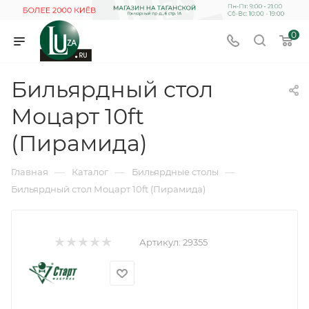
0
Бильярдный стол
Моцарт 10ft
(Пирамида)
—
—
—
Главная
Каталог
Бильярдные столы
Бильярдный стол Моцарт 10ft (Пирамида)
Артикул:
29355