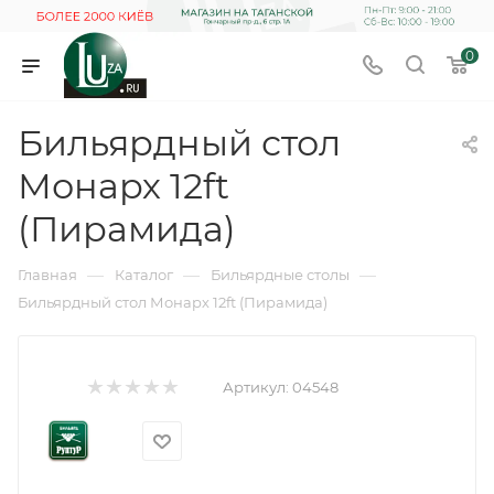
0
Бильярдный стол
Монарх 12ft
(Пирамида)
—
—
—
Главная
Каталог
Бильярдные столы
Бильярдный стол Монарх 12ft (Пирамида)
Артикул:
04548