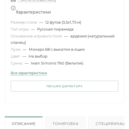
Характеристики
Размер стола
—
12 футов (3,5x1,75 м)
Тип игры
—
Русская пирамида
Основание игрового поля
—
ардезия (натуральный
сланец)
Лузы
—
Монарх 68 с выкатом в ящик
Цвет
—
На выбор
Сукно
—
Iwan Simonis 760 (Бельгия)
Все характеристики
ПИСЬМО ДИРЕКТОРУ
ОПИСАНИЕ
ТОНИРОВКА
СПЕЦИФИКАЦИ