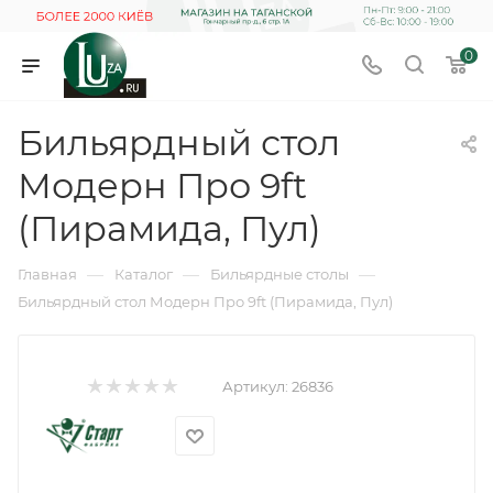
0
Бильярдный стол
Модерн Про 9ft
(Пирамида, Пул)
—
—
—
Главная
Каталог
Бильярдные столы
Бильярдный стол Модерн Про 9ft (Пирамида, Пул)
Артикул:
26836