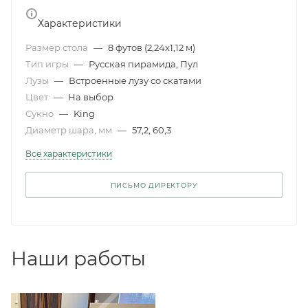
Характеристики
Размер стола
—
8 футов (2,24x1,12 м)
Тип игры
—
Русская пирамида, Пул
Лузы
—
Встроенные лузу со скатами
Цвет
—
На выбор
Сукно
—
King
Диаметр шара, мм
—
57,2, 60,3
Все характеристики
ПИСЬМО ДИРЕКТОРУ
Наши работы