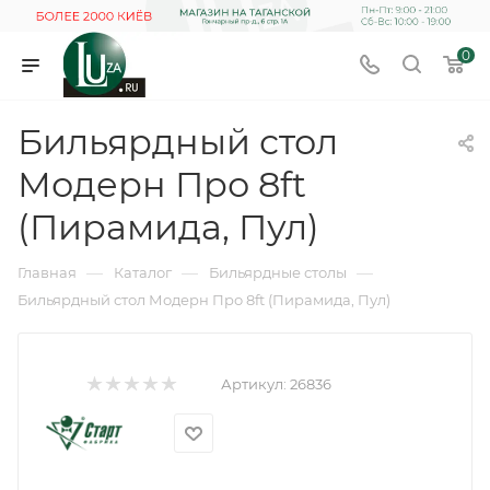
0
Бильярдный стол
Модерн Про 8ft
(Пирамида, Пул)
—
—
—
Главная
Каталог
Бильярдные столы
Бильярдный стол Модерн Про 8ft (Пирамида, Пул)
Артикул:
26836