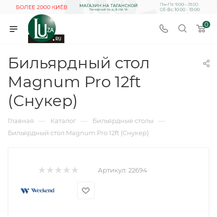
0
Бильярдный стол
Magnum Pro 12ft
(Снукер)
—
—
—
Главная
Каталог
Бильярдные столы
Бильярдный стол Magnum Pro 12ft (Снукер)
Артикул:
22694