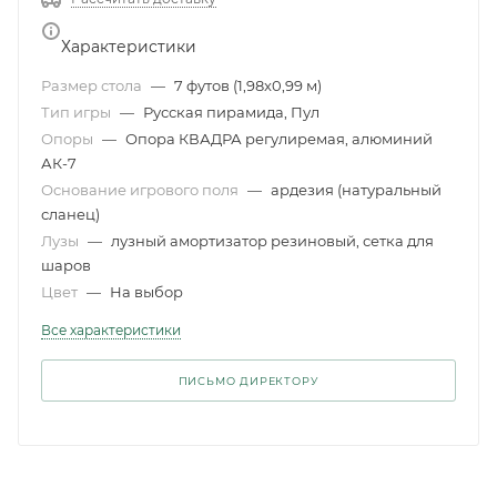
Характеристики
Размер стола
—
7 футов (1,98x0,99 м)
Тип игры
—
Русская пирамида, Пул
Опоры
—
Опора КВАДРА регулиремая, алюминий
АК-7
Основание игрового поля
—
ардезия (натуральный
сланец)
Лузы
—
лузный амортизатор резиновый, сетка для
шаров
Цвет
—
На выбор
Все характеристики
ПИСЬМО ДИРЕКТОРУ