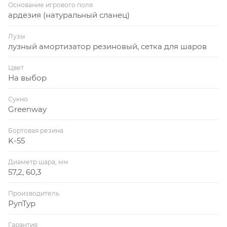
Основание игрового поля
ардезия (натуральный сланец)
Лузы
лузный амортизатор резиновый, сетка для шаров
Цвет
На выбор
Сукно
Greenway
Бортовая резина
K-55
Диаметр шара, мм
57,2, 60,3
Производитель
РупТур
Гарантия