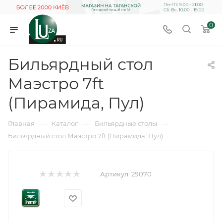
0
Бильярдный стол
Маэстро 7ft
(Пирамида, Пул)
—
—
—
Главная
Каталог
Бильярдные столы
Бильярдный стол Маэстро 7ft (Пирамида, Пул)
Артикул:
29070