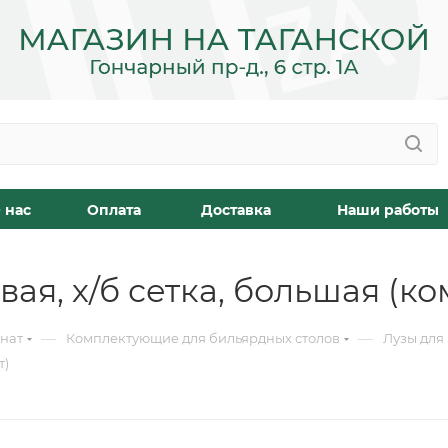
 нас
Оплата
Доставка
Наши работы
ая, х/б сетка, большая (ко
—
—
мнат
Комплектующие для бильярдных столов
Лузы для
т)