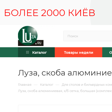
Каталог
Товары недели
О
Луза, скоба алюминиев
—
—
Главная
Каталог
Для столов и бильярдных ко
Луза, скоба алюминиевая, х/б сетка, большая (комплек