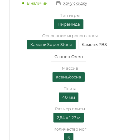
В наличии
Хочу скидку
Тип игры
Пирамида
Основание игрового поля
Камень Super Stone
Камень PBS
Сланец Orero
Массив
ясень/сосна
Плита
40 мм
Размер плиты
2,54 х 1,27 м
Количество ног
6