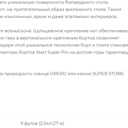
ать уникальную поверхность бильярдного стола.
т» на притягательный образ винтажного стиля. Такой
м изысканных, ярких и даже эпатажных интерьеров.
 ясень/сосна. Шульцевское крепление ног обеспечивае
их гаек в вертикальном креплении бортов позволяет
одаря этой уникальной технологии борт и плита становя
торы бортов Start Super Pro на долгие годы гарантир
из природного сланца ORERO или камня SUPER STONE.
9 футов (2,54x1,27 м)