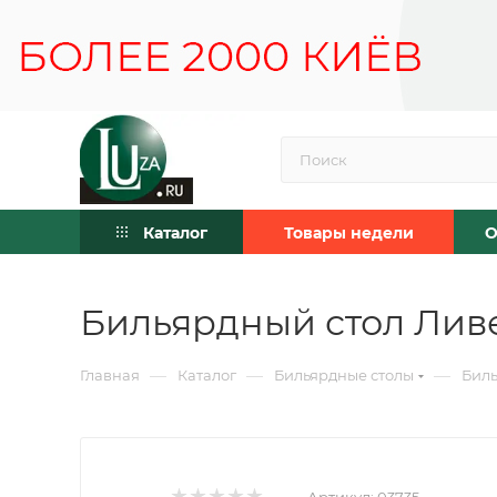
Каталог
Товары недели
О
Бильярдный стол Ливе
—
—
—
Главная
Каталог
Бильярдные столы
Биль
Артикул:
03735