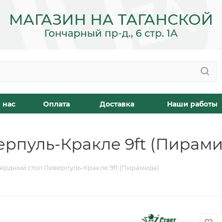
 нас
Оплата
Доставка
Наши работы
рпуль-Кракле 9ft (Пирами
ярдный стол Ливерпуль-Кракле 9ft (Пирамида)