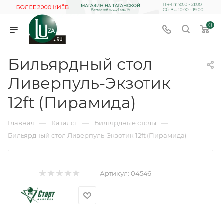
0
Бильярдный стол
Ливерпуль-Экзотик
12ft (Пирамида)
—
—
—
Главная
Каталог
Бильярдные столы
Бильярдный стол Ливерпуль-Экзотик 12ft (Пирамида)
Артикул:
04546