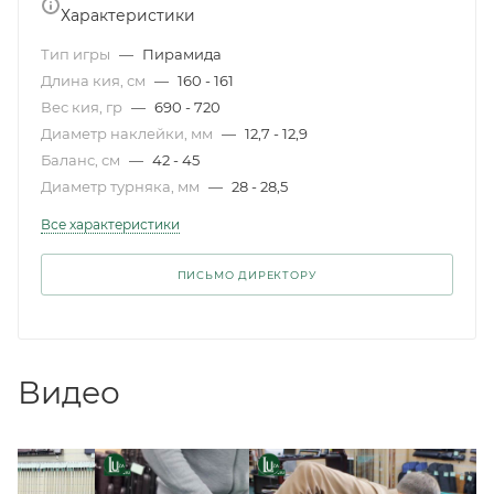
Характеристики
Тип игры
—
Пирамида
Длина кия, см
—
160 - 161
Вес кия, гр
—
690 - 720
Диаметр наклейки, мм
—
12,7 - 12,9
Баланс, см
—
42 - 45
Диаметр турняка, мм
—
28 - 28,5
Все характеристики
ПИСЬМО ДИРЕКТОРУ
Видео