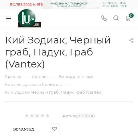
0
Кий Зодиак, Черный
граб, Падук, Граб
(Vantex)
—
—
—
Главная
Каталог
Бильярдные кии
—
Кии для русского бильярда
Кий Зодиак, Черный граб, Падук, Граб (Vantex)
Артикул:
05008