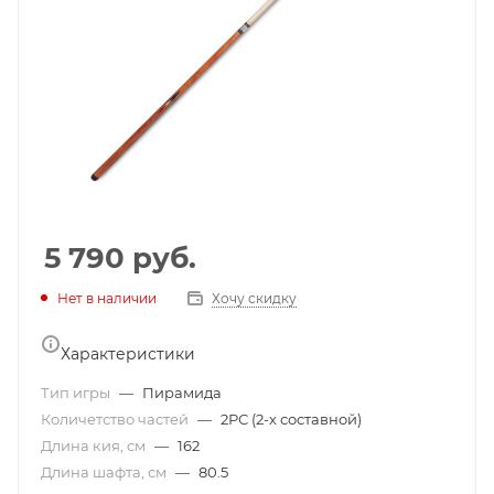
5 790
руб.
Нет в наличии
Хочу скидку
Характеристики
Тип игры
—
Пирамида
Количетство частей
—
2РС (2-х составной)
Длина кия, см
—
162
Длина шафта, см
—
80.5