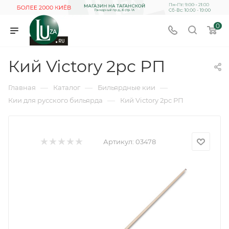
0
Кий Victory 2pc РП
—
—
—
Главная
Каталог
Бильярдные кии
—
Кии для русского бильярда
Кий Victory 2pc РП
Артикул:
03478