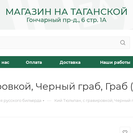
 нас
Оплата
Доставка
Наши работы
овкой, Черный граб, Граб (
—
я русского бильярда
Кий Тюльпан, с гравировкой, Черный гр