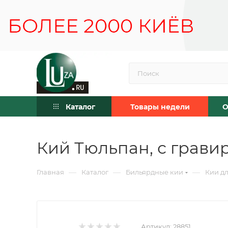
Каталог
Товары недели
О
Кий Тюльпан, с гравир
—
—
—
Главная
Каталог
Бильярдные кии
Кии дл
Артикул:
28851