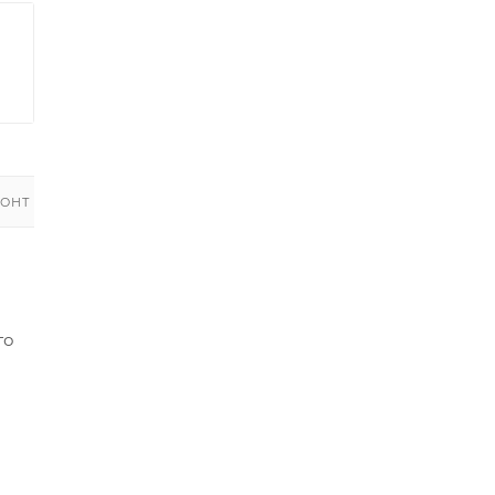
ОНТ
го