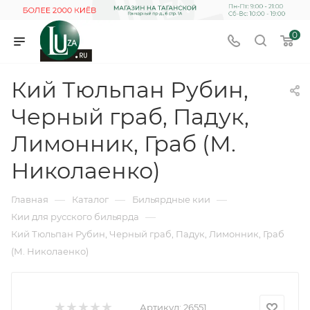
0
Кий Тюльпан Рубин,
Черный граб, Падук,
Лимонник, Граб (М.
Николаенко)
—
—
—
Главная
Каталог
Бильярдные кии
—
Кии для русского бильярда
Кий Тюльпан Рубин, Черный граб, Падук, Лимонник, Граб
(М. Николаенко)
Артикул:
26551