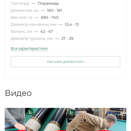
Тип игры
—
Пирамида
Длина кия, см
—
160 - 161
Вес кия, гр
—
690 - 740
Диаметр наклейки, мм
—
12,4 - 13
Баланс, см
—
42 - 47
Диаметр турняка, мм
—
27 - 29
Все характеристики
ПИСЬМО ДИРЕКТОРУ
Видео