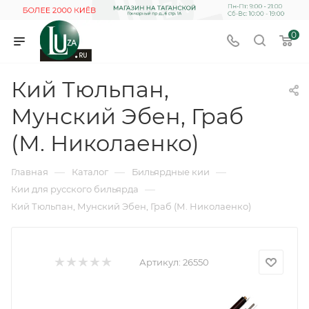
0
Кий Тюльпан,
Мунский Эбен, Граб
(М. Николаенко)
—
—
—
Главная
Каталог
Бильярдные кии
—
Кии для русского бильярда
Кий Тюльпан, Мунский Эбен, Граб (М. Николаенко)
Артикул:
26550