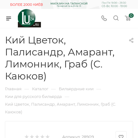
0
Кий Цветок,
Палисандр, Амарант,
Лимонник, Граб (С.
Каюков)
—
—
—
Главная
Каталог
Бильярдные кии
—
Кии для русского бильярда
Кий Цветок, Палисандр, Амарант, Лимонник, Граб (С.
Каюков)
Артикул:
28909