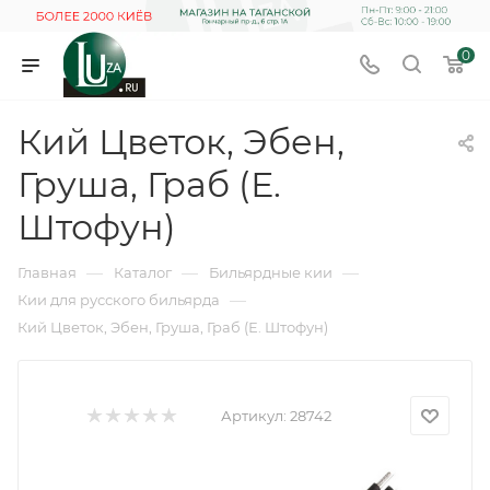
0
Кий Цветок, Эбен,
Груша, Граб (Е.
Штофун)
—
—
—
Главная
Каталог
Бильярдные кии
—
Кии для русского бильярда
Кий Цветок, Эбен, Груша, Граб (Е. Штофун)
Артикул:
28742