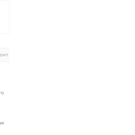
ОНТ
го
ая