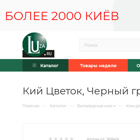
Каталог
Товары недели
О
Кий Цветок, Черный гр
—
—
—
Главная
Каталог
Бильярдные кии
Кии дл
Артикул:
26849