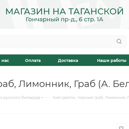
 нас
Оплата
Доставка
Наши работы
аб, Лимонник, Граб (А. Бе
—
я русского бильярда
Кий Цветок, Черный граб, Лимонник, Г