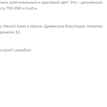
чень оригинальный и красивый цвет. Это – ценнейший
ть 700-890 кг/куб.м.
, Малой Азии и Иране. Древесина блестящая, тяжелая,
ринелю 3,5.
ыстрой") резьбой.