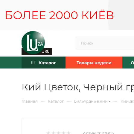
Каталог
Товары недели
О
Кий Цветок, Черный гр
—
—
—
Главная
Каталог
Бильярдные кии
Кии дл
Артикул:
27006