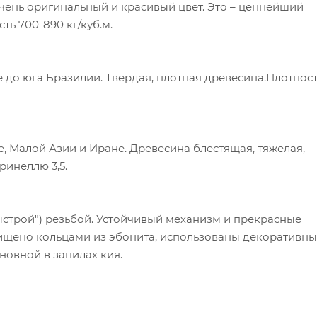
чень оригинальный и красивый цвет. Это – ценнейший
ть 700-890 кг/куб.м.
до юга Бразилии. Твердая, плотная древесина.Плотнос
, Малой Азии и Иране. Древесина блестящая, тяжелая,
Бринеллю 3,5.
быстрой") резьбой. Устойчивый механизм и прекрасные
ищено кольцами из эбонита, использованы декоративн
новной в запилах кия.