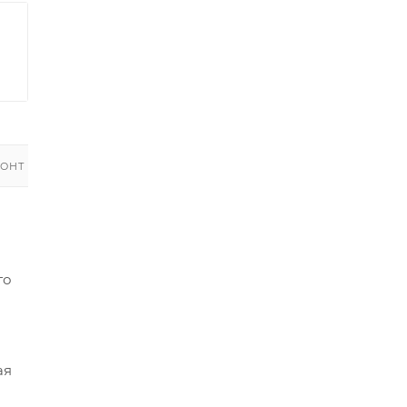
ОНТ
го
ая