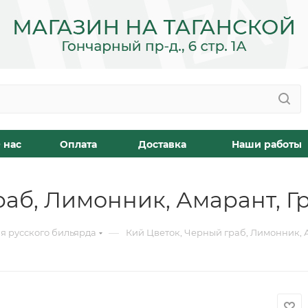
 нас
Оплата
Доставка
Наши работы
аб, Лимонник, Амарант, Гр
—
я русского бильярда
Кий Цветок, Черный граб, Лимонник, А