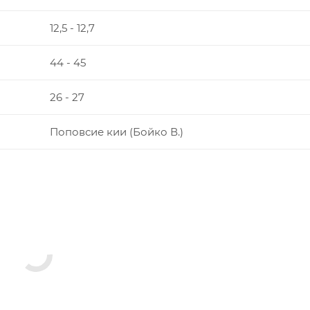
12,5 - 12,7
44 - 45
26 - 27
Поповсие кии (Бойко В.)