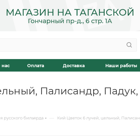
 нас
Оплата
Доставка
Наши работы
ельный, Палисандр, Падук,
—
я русского бильярда
Кий Цветок 6 лучей, цельный, Палисан