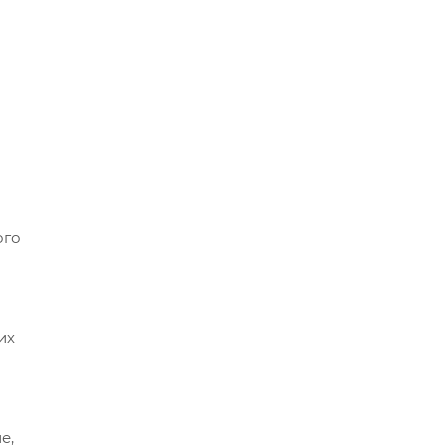
ого
их
е,