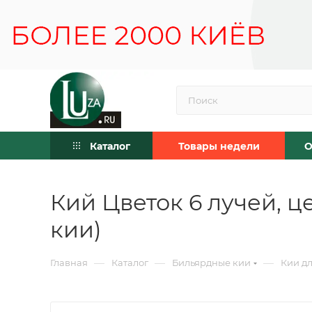
Каталог
Товары недели
О
Кий Цветок 6 лучей, ц
кии)
—
—
—
Главная
Каталог
Бильярдные кии
Кии дл