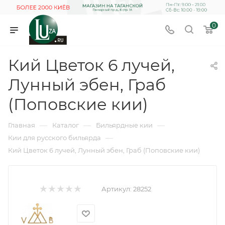
0
Кий Цветок 6 лучей,
Лунный эбен, Граб
(Поповские кии)
—
—
—
Главная
Каталог
Бильярдные кии
—
Кии для русского бильярда
Кий Цветок 6 лучей, Лунный эбен, Граб (Поповские кии)
Артикул:
28252