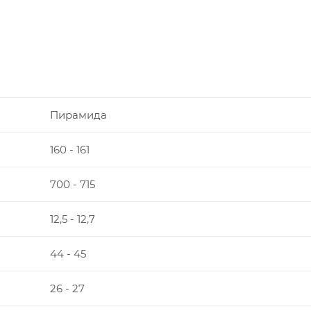
Пирамида
160 - 161
700 - 715
12,5 - 12,7
44 - 45
26 - 27