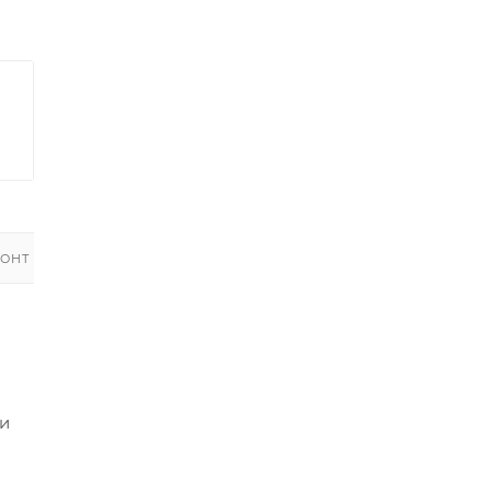
ОНТ
 и