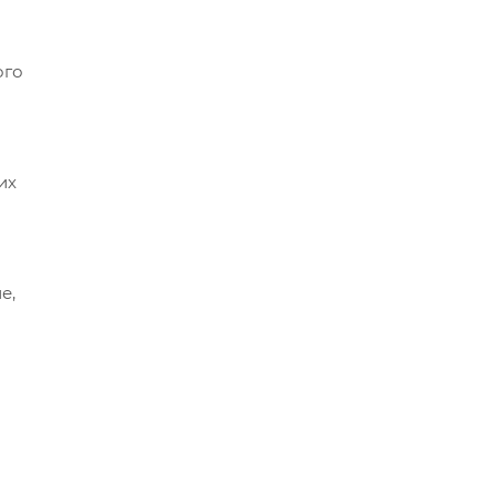
ого
их
е,