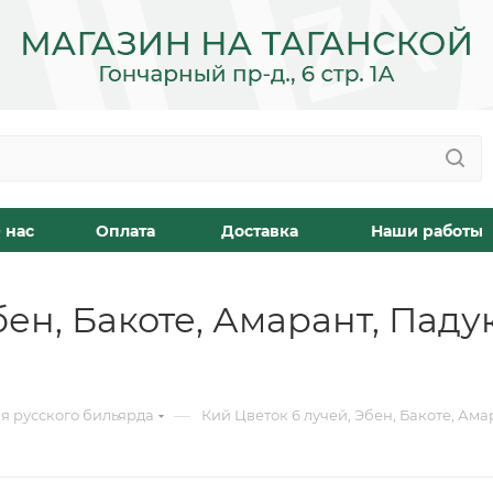
 нас
Оплата
Доставка
Наши работы
бен, Бакоте, Амарант, Паду
—
я русского бильярда
Кий Цветок 6 лучей, Эбен, Бакоте, Ама