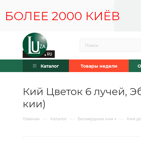
Каталог
Товары недели
О
Кий Цветок 6 лучей, Э
кии)
—
—
—
Главная
Каталог
Бильярдные кии
Кии дл