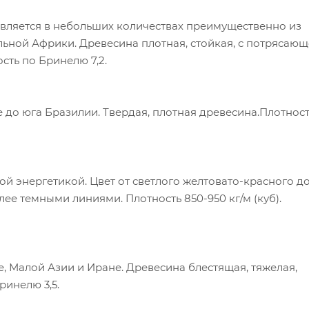
авляется в небольших количествах преимущественно из
льной Африки. Древесина плотная, стойкая, с потрясаю
ость по Бринелю 7,2.
до юга Бразилии. Твердая, плотная древесина.Плотнос
й энергетикой. Цвет от светлого желтовато-красного д
е темными линиями. Плотность 850-950 кг/м (куб).
, Малой Азии и Иране. Древесина блестящая, тяжелая,
ринелю 3,5.