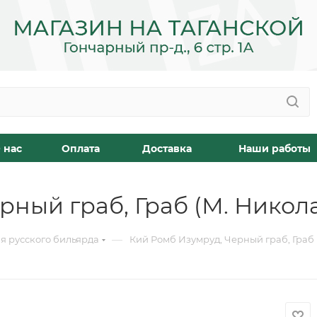
 нас
Оплата
Доставка
Наши работы
рный граб, Граб (М. Никол
—
я русского бильярда
Кий Ромб Изумруд, Черный граб, Граб