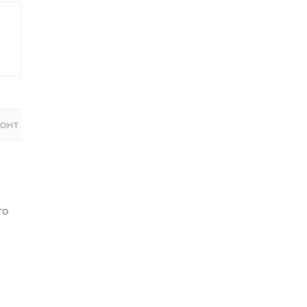
ОНТ
го