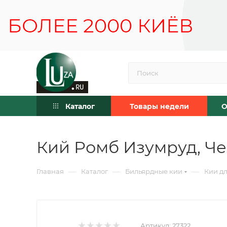
Каталог
Товары недели
О
Кий Ромб Изумруд, Че
—
—
—
Главная
Каталог
Бильярдные кии
Кии дл
Артикул:
27322