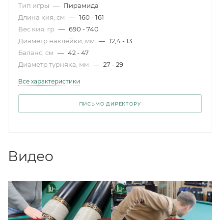
Тип игры
—
Пирамида
Длина кия, см
—
160 - 161
Вес кия, гр
—
690 - 740
Диаметр наклейки, мм
—
12,4 - 13
Баланс, см
—
42 - 47
Диаметр турняка, мм
—
27 - 29
Все характеристики
ПИСЬМО ДИРЕКТОРУ
Видео