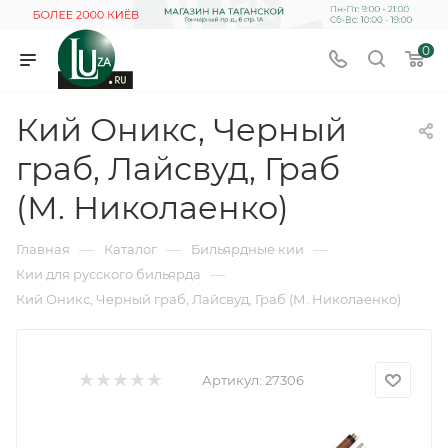
0
Кий Оникс, Черный
граб, Лайсвуд, Граб
(М. Николаенко)
—
—
—
Главная
Каталог
Бильярдные кии
—
Кии для русского бильярда
Кий Оникс, Черный граб, Лайсвуд, Граб (М. Николаенко)
Артикул:
27306