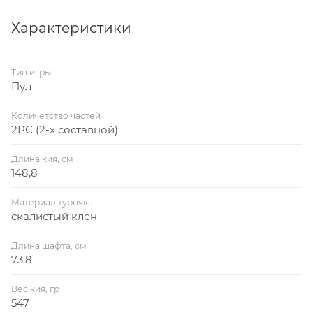
Характеристики
Тип игры
Пул
Количетство частей
2РС (2-х составной)
Длина кия, см
148,8
Материал турняка
скалистый клен
Длина шафта, см
73,8
Вес кия, гр
547