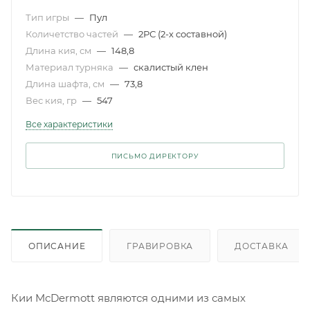
Тип игры
—
Пул
Количетство частей
—
2РС (2-х составной)
Длина кия, см
—
148,8
Материал турняка
—
скалистый клен
Длина шафта, см
—
73,8
Вес кия, гр
—
547
Все характеристики
ПИСЬМО ДИРЕКТОРУ
ОПИСАНИЕ
ГРАВИРОВКА
ДОСТАВКА
Кии McDermott являются одними из самых