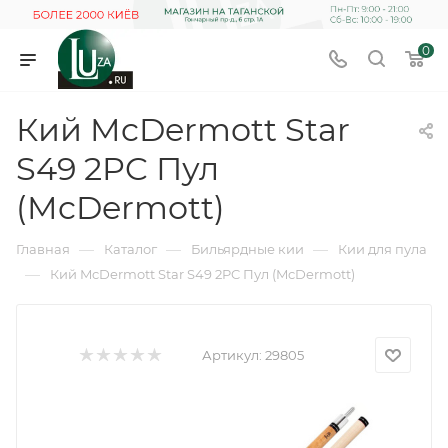
0
Кий McDermott Star
S49 2PC Пул
(McDermott)
—
—
—
Главная
Каталог
Бильярдные кии
Кии для пула
—
Кий McDermott Star S49 2PC Пул (McDermott)
Артикул:
29805