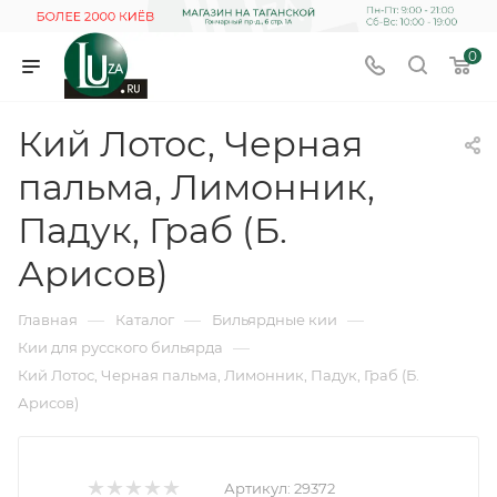
0
Кий Лотос, Черная
пальма, Лимонник,
Падук, Граб (Б.
Арисов)
—
—
—
Главная
Каталог
Бильярдные кии
—
Кии для русского бильярда
Кий Лотос, Черная пальма, Лимонник, Падук, Граб (Б.
Арисов)
Артикул:
29372