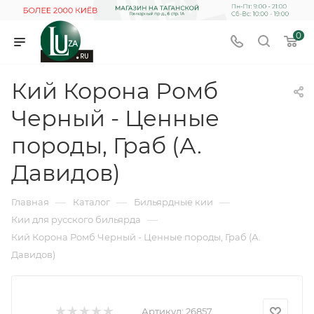
0
Кий Корона Ромб
Черный - Ценные
породы, Граб (А.
Давидов)
—
—
—
Главная
Каталог
Бильярдные кии
—
Кии для русского бильярда
Кий Корона Ромб Черный - Ценные породы, Граб (А.
Давидов)
Артикул:
26857