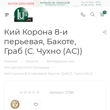
0
Кий Корона 8-и
перьевая, Бакоте,
Граб (С. Чухно (АС))
—
—
—
Главная
Каталог
Бильярдные кии
—
Кии для русского бильярда
Кий Корона 8-и перьевая, Бакоте, Граб (С. Чухно (АС))
Артикул:
27189