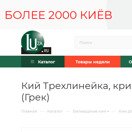
Каталог
Товары недели
О
Кий Трехлинейка, кр
(Грек)
—
—
—
Главная
Каталог
Бильярдные кии
Кии дл