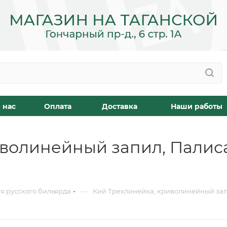
 нас
Оплата
Доставка
Наши работы
иволинейный запил, Палис
—
я русского бильярда
Кий Трехлинейка, криволинейный запи