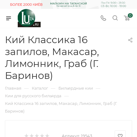
0
Кий Классика 16
запилов, Макасар,
Лимонник, Граб (Г.
Баринов)
—
—
—
Главная
Каталог
Бильярдные кии
—
Кии для русского бильярда
Кий Классика 16 запилов, Макасар, Лимонник, Граб (Г.
Баринов)
Артикул:
19543