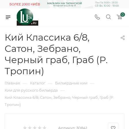
0
Кий Классика 6/8,
Сатон, Зебрано,
Черный граб, Граб (Р.
Тропин)
—
—
—
Главная
Каталог
Бильярдные кии
—
Кии для русского бильярда
Кий Классика 6/8, Сатон, Зебрано, Черный граб, Граб (Р.
Тропин)
Артикул:
30841