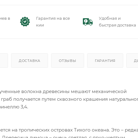
иев в
Гарантия на все
Удобная и
кии
быстрая доставка
)
ДОСТАВКА
ОТЗЫВЫ
ГАРАНТИЯ
Д
крученные волокна древесины мешают механической
граб получается путем сквозного крашения натурально
ринеллю 3,4.
ается на тропических островах Тихого океана. Это – редк
. Древесина лимона – очень светлая, с ярко-желтым,