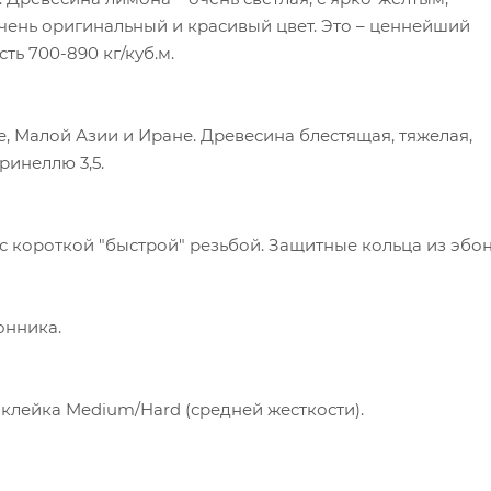
чень оригинальный и красивый цвет. Это – ценнейший
ть 700-890 кг/куб.м.
, Малой Азии и Иране. Древесина блестящая, тяжелая,
Бринеллю 3,5.
 с короткой "быстрой" резьбой. Защитные кольца из эбон
онника.
клейка Medium/Hard (средней жесткости).