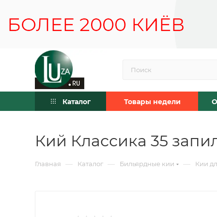
Каталог
Товары недели
О
Кий Классика 35 запил
—
—
—
Главная
Каталог
Бильярдные кии
Кии дл