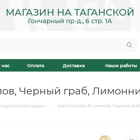
 нас
Оплата
Доставка
Наши работы
ов, Черный граб, Лимонник
—
я русского бильярда
Кий Классика 35 запилов, Черный граб