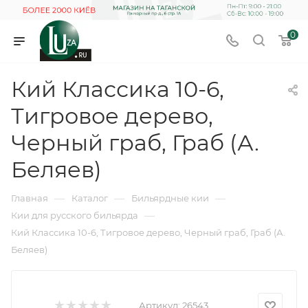
0
Кий Классика 10-6,
Тигровое дерево,
Черный граб, Граб (А.
Беляев)
—
—
—
Главная
Каталог
Бильярдные кии
—
Кии для русского бильярда
Кий Классика 10-6, Тигровое дерево, Черный граб, Граб (А.
Беляев)
Артикул:
26543