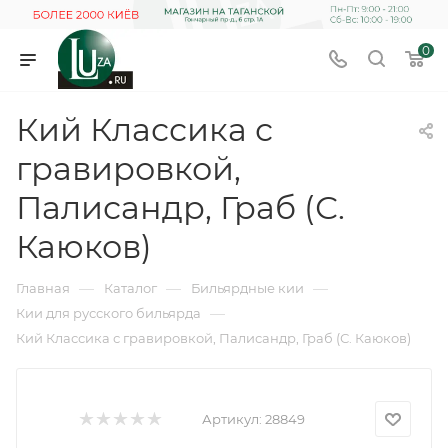
0
Кий Классика с
гравировкой,
Палисандр, Граб (С.
Каюков)
—
—
—
Главная
Каталог
Бильярдные кии
—
Кии для русского бильярда
Кий Классика с гравировкой, Палисандр, Граб (С. Каюков)
Артикул:
28849